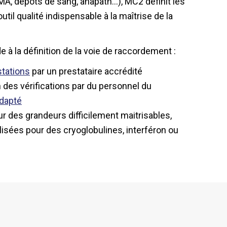
PMA, dépôts de sang, anapath…), MC2 définit les
til qualité indispensable à la maîtrise de la
 la définition de la voie de raccordement :
stations
par un prestataire accrédité
on des vérifications par du personnel du
adapté
r des grandeurs difficilement maitrisables,
isées pour des cryoglobulines, interféron ou