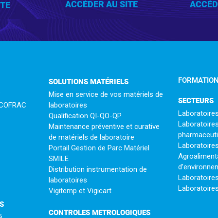
ACCÉDER AU SITE
ACCÉDER
ITE
FORMATION
SOLUTIONS MATÉRIELS
?
Mise en service de vos matériels de
SECTEURS
n COFRAC
laboratoires
Laboratoires
Qualification QI-QO-QP
Laboratoires
Maintenance préventive et curative
pharmaceut
de matériels de laboratoire
Laboratoires
Portail Gestion de Parc Matériel
Agroaliment
SMILE
d’environne
Distribution instrumentation de
Laboratoire
laboratoires
Laboratoires
Vigitemp et Vigicart
S
CONTROLES METROLOGIQUES
é