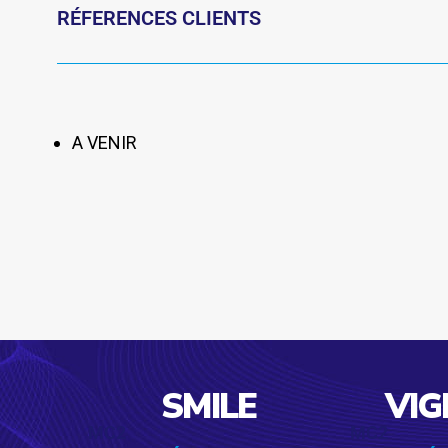
RÉFERENCES CLIENTS
A VENIR
SMILE
VIG
MC2
MC2