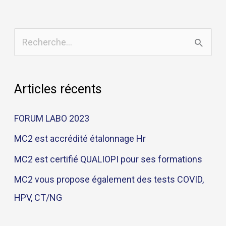
R
e
c
Articles récents
h
e
FORUM LABO 2023
r
MC2 est accrédité étalonnage Hr
c
MC2 est certifié QUALIOPI pour ses formations
h
MC2 vous propose également des tests COVID,
e
HPV, CT/NG
r