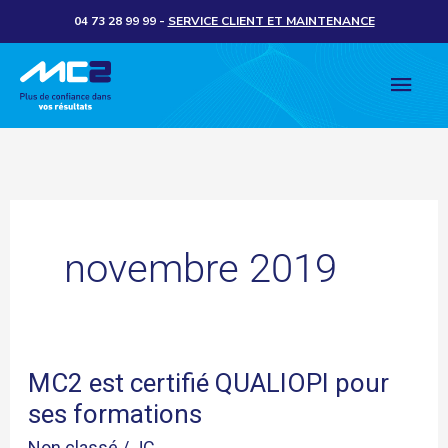
Aller
04 73 28 99 99
-
SERVICE CLIENT ET MAINTENANCE
au
Men
contenu
princ
novembre 2019
MC2 est certifié QUALIOPI pour
MC2
ses formations
est
certifié
Non classé
/
JC